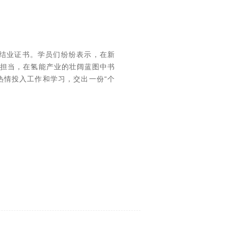
发结业证书。学员们纷纷表示，在新
干担当，在氢能产业的壮阔蓝图中书
热情投入工作和学习，交出一份“个