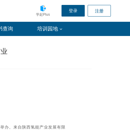
登录
注册
学起Plus
书查询
培训园地
结业
利举办。来自陕西氢能产业发展有限