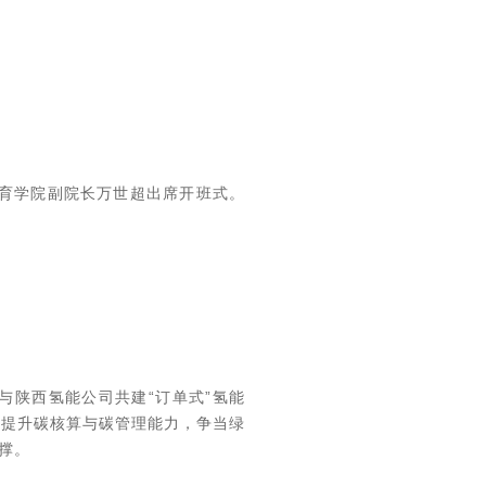
教育学院副院长万世超出席开班式。
与陕西氢能公司共建“订单式”氢能
训提升碳核算与碳管理能力，争当绿
撑。