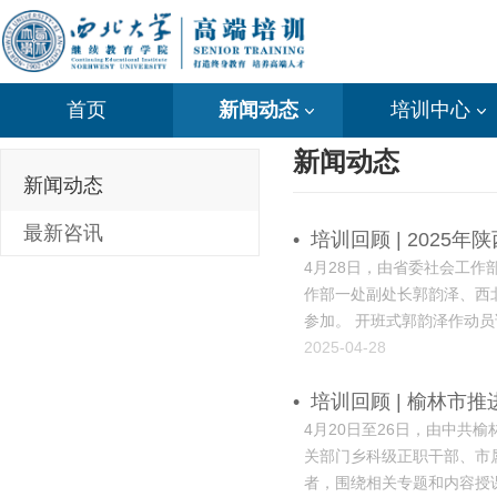
首页
新闻动态
培训中心
新闻动态
新闻动态
最新咨讯
•
培训回顾 | 202
4月28日，由省委社会工
作部一处副处长郭韵泽、西
参加。 开班式郭韵泽作动
升社区决策科学性；四是要
2025-04-28
握科学、规范的社情民意收集
•
培训回顾 | 榆林
4月20日至26日，由中
关部门乡科级正职干部、市
者，围绕相关专题和内容授