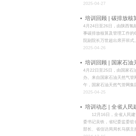
求。 现场教学 学员们走
2025-04-27
教学点二，感受盛唐时期...
•
培训回顾 | 碳排放
4月24日至26日，由陕
事碳排放核算及管理工作的
院副院长万世超出席开班式
域的积极探索和实践。她表
2025-04-26
望学员通过本次培训提升碳核
•
培训回顾 | 国家
4月22日至25日，由国
办。来自国家石油天然气管网
午，国家石油天然气管网集
任罗毅主持。 曹蓉作开班
2025-04-25
重任。西北分公司始终以高度
•
培训动态 | 全省人
12月16日，全省人民建
委书记吴铁，省纪委监委驻
部长、省信访局局长马骐主