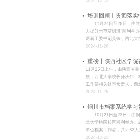
议精神，加快推进全省人民
2024-12-16
明晰重点难点，确保人民建议
•
培训回顾丨贯彻落实
11月24日至28日，由
力提升示范培训班”顺利举办
两新工委书记吴铁，西北大
处、哲学学院、公共管理学
2024-11-28
•
重磅丨陕西社区学院
11月25日上午，由陕西
铁，西北大学校长孙庆伟，
工作部相关处室负责人，西
副部长陈军主持。 揭牌仪
2024-11-25
孙庆伟指出，此次省委社会工
•
铜川市档案系统学习
10月21日至23日，由
北大学桃园校区顺利举办。
单位档案工作者，共计63
发展历程中形成了“发扬民
2024-10-28