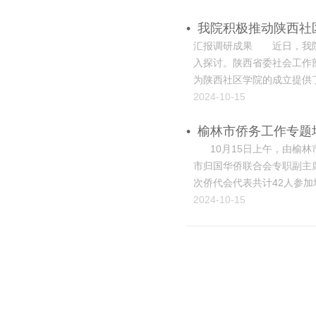
家及区域的经济发展与社会进
•
我院积极推动陕西社
汇报调研成果 近日，我院
入探讨。陕西省委社会工作
为陕西社区学院的成立提供
及其在提升社区治理水平、
2024-10-15
着社会的不断发展，社...
•
榆林市侨务工作专题
10月15日上午，由榆林
市归国华侨联合会专职副主
次侨代会代表共计42人参
学院的基本情况。他指出，
2024-10-15
积淀、多学科协调发展的综合